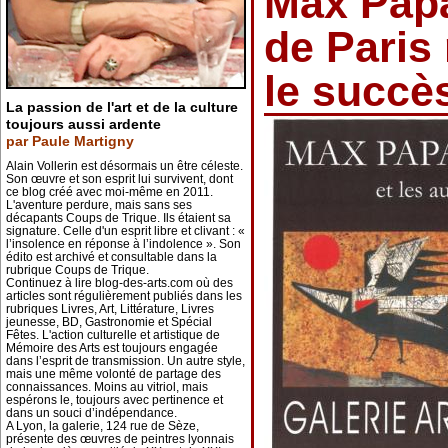
Max Papar
de Paris
le succès
La passion de l'art et de la culture
toujours aussi ardente
par Paule Martigny
Alain Vollerin est désormais un être céleste.
Son œuvre et son esprit lui survivent, dont
ce blog créé avec moi-même en 2011.
L'aventure perdure, mais sans ses
décapants Coups de Trique. Ils étaient sa
signature. Celle d'un esprit libre et clivant : «
l’insolence en réponse à l’indolence ». Son
édito est archivé et consultable dans la
rubrique Coups de Trique.
Continuez à lire blog-des-arts.com où des
articles sont régulièrement publiés dans les
rubriques Livres, Art, Littérature, Livres
jeunesse, BD, Gastronomie et Spécial
Fêtes. L'action culturelle et artistique de
Mémoire des Arts est toujours engagée
dans l’esprit de transmission. Un autre style,
mais une même volonté de partage des
connaissances. Moins au vitriol, mais
espérons le, toujours avec pertinence et
dans un souci d’indépendance.
A Lyon, la galerie, 124 rue de Sèze,
présente des œuvres de peintres lyonnais