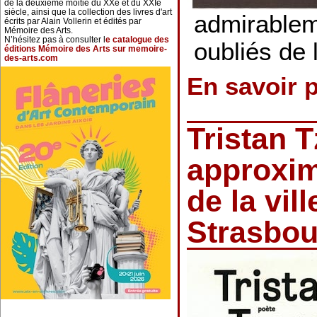
de la deuxième moitié du XXe et du XXIe
siècle, ainsi que la collection des livres d'art
admirablem
écrits par Alain Vollerin et édités par
Mémoire des Arts.
N’hésitez pas à consulter l
e catalogue des
oubliés de 
éditions Mémoire des Arts sur memoire-
des-arts.com
En savoir 
Tristan 
approxim
de la vill
Strasbou