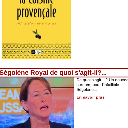
Ségolène Royal de quoi s'agit-il?...
De quoi s'agit-il ? Un nouve
surnom, pour l'infaillible
Ségolène...
En savoir plus