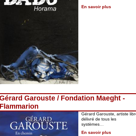
En savoir plus
Gérard Garouste / Fondation Maeght -
Flammarion
Gérard Garouste, artiste libr
délivré de tous les
systèmes…
En savoir plus