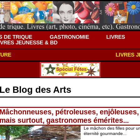
 DE TRIQUE
GASTRONOMIE
LIVRES
IVRES JEUNESSE & BD
TURE
LIVRES 
Le Blog des Arts
Mâchonneuses, pétroleuses, enjôleuses,
mais surtout, gastronomes émérites...
Le mâchon des filles pour u
éternité gourmande...