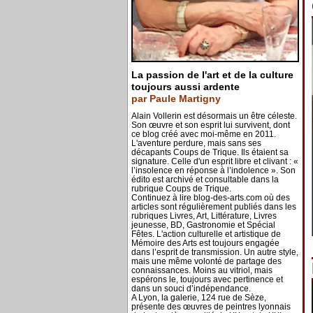
La passion de l'art et de la culture
toujours aussi ardente
par Paule Martigny
Alain Vollerin est désormais un être céleste.
Son œuvre et son esprit lui survivent, dont
ce blog créé avec moi-même en 2011.
L'aventure perdure, mais sans ses
décapants Coups de Trique. Ils étaient sa
signature. Celle d'un esprit libre et clivant : «
l’insolence en réponse à l’indolence ». Son
édito est archivé et consultable dans la
rubrique Coups de Trique.
Continuez à lire blog-des-arts.com où des
articles sont régulièrement publiés dans les
rubriques Livres, Art, Littérature, Livres
jeunesse, BD, Gastronomie et Spécial
Fêtes. L'action culturelle et artistique de
Mémoire des Arts est toujours engagée
dans l’esprit de transmission. Un autre style,
mais une même volonté de partage des
connaissances. Moins au vitriol, mais
espérons le, toujours avec pertinence et
dans un souci d’indépendance.
A Lyon, la galerie, 124 rue de Sèze,
présente des œuvres de peintres lyonnais