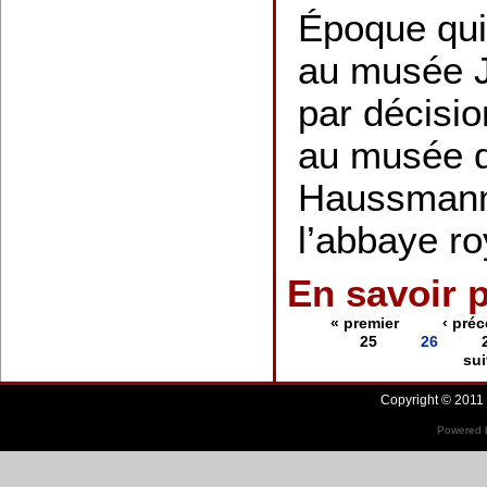
Époque qui
au musée 
par décisio
au musée d
Haussmann 
l’abbaye ro
En savoir 
« premier
‹ pré
25
26
sui
Copyright © 2011 
Powered b