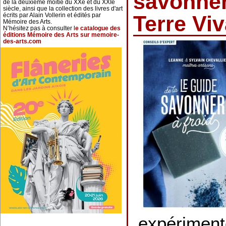
savonneri
de la deuxième moitié du XXe et du XXIe
siècle, ainsi que la collection des livres d'art
écrits par Alain Vollerin et édités par
Terre Vi
Mémoire des Arts.
N’hésitez pas à consulter l
e catalogue des
éditions Mémoire des Arts sur memoire-
des-arts.com
expériment