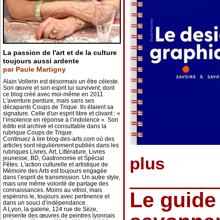
La passion de l'art et de la culture
toujours aussi ardente
par Paule Martigny
Alain Vollerin est désormais un être céleste.
Son œuvre et son esprit lui survivent, dont
ce blog créé avec moi-même en 2011.
L'aventure perdure, mais sans ses
décapants Coups de Trique. Ils étaient sa
signature. Celle d'un esprit libre et clivant : «
l’insolence en réponse à l’indolence ». Son
édito est archivé et consultable dans la
rubrique Coups de Trique.
Continuez à lire blog-des-arts.com où des
articles sont régulièrement publiés dans les
rubriques Livres, Art, Littérature, Livres
plus
jeunesse, BD, Gastronomie et Spécial
Fêtes. L'action culturelle et artistique de
Mémoire des Arts est toujours engagée
dans l’esprit de transmission. Un autre style,
mais une même volonté de partage des
connaissances. Moins au vitriol, mais
Le guide 
espérons le, toujours avec pertinence et
dans un souci d’indépendance.
A Lyon, la galerie, 124 rue de Sèze,
présente des œuvres de peintres lyonnais