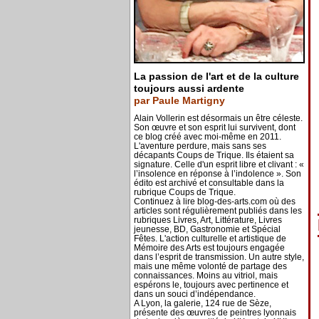
La passion de l'art et de la culture
toujours aussi ardente
par Paule Martigny
Alain Vollerin est désormais un être céleste.
Son œuvre et son esprit lui survivent, dont
ce blog créé avec moi-même en 2011.
L'aventure perdure, mais sans ses
décapants Coups de Trique. Ils étaient sa
signature. Celle d'un esprit libre et clivant : «
l’insolence en réponse à l’indolence ». Son
édito est archivé et consultable dans la
rubrique Coups de Trique.
Continuez à lire blog-des-arts.com où des
articles sont régulièrement publiés dans les
rubriques Livres, Art, Littérature, Livres
jeunesse, BD, Gastronomie et Spécial
Fêtes. L'action culturelle et artistique de
Mémoire des Arts est toujours engagée
dans l’esprit de transmission. Un autre style,
mais une même volonté de partage des
connaissances. Moins au vitriol, mais
espérons le, toujours avec pertinence et
dans un souci d’indépendance.
A Lyon, la galerie, 124 rue de Sèze,
présente des œuvres de peintres lyonnais