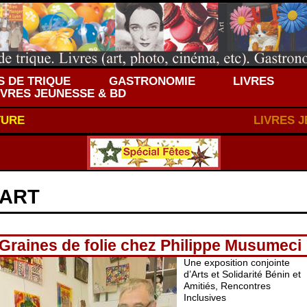
 DE TRIQUE
GASTRONOMIE
LIVRES
IVRES JEUNESSE & BD
TURE
LIVRES 
ART
Graines de folie chez Philippe Musumeci
Une exposition conjointe
d’Arts et Solidarité Bénin et
Amitiés, Rencontres
Inclusives