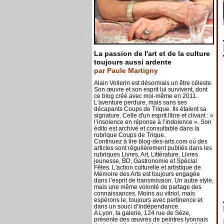
La passion de l'art et de la culture
toujours aussi ardente
par Paule Martigny
Alain Vollerin est désormais un être céleste.
Son œuvre et son esprit lui survivent, dont
ce blog créé avec moi-même en 2011.
L'aventure perdure, mais sans ses
décapants Coups de Trique. Ils étaient sa
signature. Celle d'un esprit libre et clivant : «
l’insolence en réponse à l’indolence ». Son
édito est archivé et consultable dans la
rubrique Coups de Trique.
Continuez à lire blog-des-arts.com où des
articles sont régulièrement publiés dans les
rubriques Livres, Art, Littérature, Livres
jeunesse, BD, Gastronomie et Spécial
Fêtes. L'action culturelle et artistique de
Mémoire des Arts est toujours engagée
dans l’esprit de transmission. Un autre style,
mais une même volonté de partage des
connaissances. Moins au vitriol, mais
espérons le, toujours avec pertinence et
dans un souci d’indépendance.
A Lyon, la galerie, 124 rue de Sèze,
présente des œuvres de peintres lyonnais