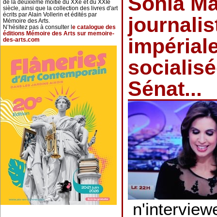
Sonia Ma
de la deuxième moitié du XXe et du XXIe
siècle, ainsi que la collection des livres d'art
écrits par Alain Vollerin et édités par
journalis
Mémoire des Arts.
N’hésitez pas à consulter l
e catalogue des
éditions Mémoire des Arts sur memoire-
impérial
des-arts.com
socialisé
Sénat...
n'interview