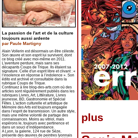
La passion de l'art et de la culture
toujours aussi ardente
par Paule Martigny
Alain Vollerin est désormais un être céleste.
Son œuvre et son esprit lui survivent, dont
ce blog créé avec moi-même en 2011.
L'aventure perdure, mais sans ses
décapants Coups de Trique. Ils étaient sa
signature. Celle d'un esprit libre et clivant : «
l’insolence en réponse à l’indolence ». Son
édito est archivé et consultable dans la
rubrique Coups de Trique.
Continuez à lire blog-des-arts.com où des
articles sont régulièrement publiés dans les
rubriques Livres, Art, Littérature, Livres
jeunesse, BD, Gastronomie et Spécial
Fêtes. L'action culturelle et artistique de
Mémoire des Arts est toujours engagée
dans l’esprit de transmission. Un autre style,
plus
mais une même volonté de partage des
connaissances. Moins au vitriol, mais
espérons le, toujours avec pertinence et
dans un souci d’indépendance.
A Lyon, la galerie, 124 rue de Sèze,
présente des œuvres de peintres lyonnais