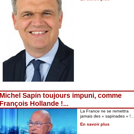
Michel Sapin toujours impuni, comme
François Hollande !...
La France ne se remettra
jamais des « sapinades » !..
En savoir plus