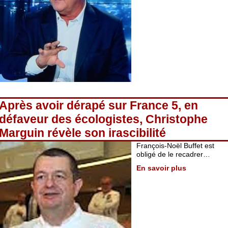
Après avoir dérapé sur France 5, en
défaveur des écologistes, Christophe
Marguin révèle son irascibilité
François-Noël Buffet est
obligé de le recadrer…
En savoir plus