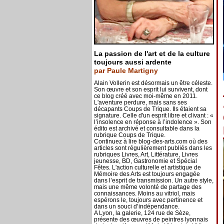
La passion de l'art et de la culture
toujours aussi ardente
par Paule Martigny
Alain Vollerin est désormais un être céleste.
Son œuvre et son esprit lui survivent, dont
ce blog créé avec moi-même en 2011.
L'aventure perdure, mais sans ses
décapants Coups de Trique. Ils étaient sa
signature. Celle d'un esprit libre et clivant : «
l’insolence en réponse à l’indolence ». Son
édito est archivé et consultable dans la
rubrique Coups de Trique.
Continuez à lire blog-des-arts.com où des
articles sont régulièrement publiés dans les
rubriques Livres, Art, Littérature, Livres
jeunesse, BD, Gastronomie et Spécial
Fêtes. L'action culturelle et artistique de
Mémoire des Arts est toujours engagée
dans l’esprit de transmission. Un autre style,
mais une même volonté de partage des
connaissances. Moins au vitriol, mais
espérons le, toujours avec pertinence et
dans un souci d’indépendance.
A Lyon, la galerie, 124 rue de Sèze,
présente des œuvres de peintres lyonnais