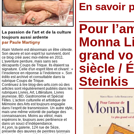
En savoir 
Pour l’a
La passion de l'art et de la culture
toujours aussi ardente
Monna Li
par Paule Martigny
Alain Vollerin est désormais un être céleste.
grand vo
Son œuvre et son esprit lui survivent, dont
ce blog créé avec moi-même en 2011.
L'aventure perdure, mais sans ses
siècle / 
décapants Coups de Trique. Ils étaient sa
signature. Celle d'un esprit libre et clivant : «
l’insolence en réponse à l’indolence ». Son
Steinkis
édito est archivé et consultable dans la
rubrique Coups de Trique.
Continuez à lire blog-des-arts.com où des
articles sont régulièrement publiés dans les
rubriques Livres, Art, Littérature, Livres
jeunesse, BD, Gastronomie et Spécial
Fêtes. L'action culturelle et artistique de
Mémoire des Arts est toujours engagée
dans l’esprit de transmission. Un autre style,
mais une même volonté de partage des
connaissances. Moins au vitriol, mais
espérons le, toujours avec pertinence et
dans un souci d’indépendance.
A Lyon, la galerie, 124 rue de Sèze,
présente des œuvres de peintres lyonnais