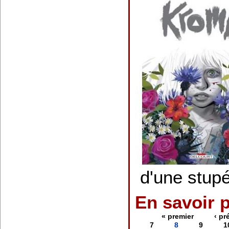
d'une stupé
En savoir 
« premier
‹ pr
7
8
9
1