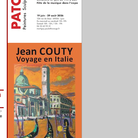
n
-
ue