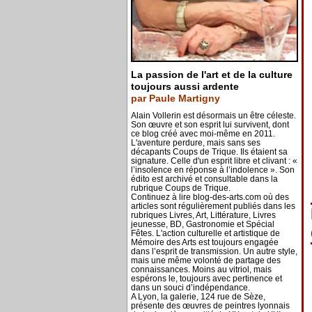
La passion de l'art et de la culture
toujours aussi ardente
par Paule Martigny
Alain Vollerin est désormais un être céleste.
Son œuvre et son esprit lui survivent, dont
ce blog créé avec moi-même en 2011.
L'aventure perdure, mais sans ses
décapants Coups de Trique. Ils étaient sa
signature. Celle d'un esprit libre et clivant : «
l’insolence en réponse à l’indolence ». Son
édito est archivé et consultable dans la
rubrique Coups de Trique.
Continuez à lire blog-des-arts.com où des
articles sont régulièrement publiés dans les
rubriques Livres, Art, Littérature, Livres
jeunesse, BD, Gastronomie et Spécial
Fêtes. L'action culturelle et artistique de
Mémoire des Arts est toujours engagée
dans l’esprit de transmission. Un autre style,
mais une même volonté de partage des
connaissances. Moins au vitriol, mais
espérons le, toujours avec pertinence et
dans un souci d’indépendance.
A Lyon, la galerie, 124 rue de Sèze,
présente des œuvres de peintres lyonnais