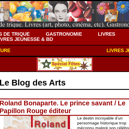
 DE TRIQUE
GASTRONOMIE
LIVRES
IVRES JEUNESSE & BD
TURE
LIVRES 
Le Blog des Arts
Roland Bonaparte. Le prince savant / Le
Papillon Rouge éditeur
Le destin incroyable d’un
personnage historique trop
méconnu malgré son célèbr