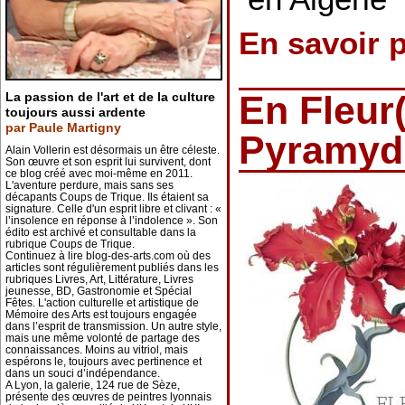
En savoir 
En Fleur(
La passion de l'art et de la culture
toujours aussi ardente
par Paule Martigny
Pyramyd
Alain Vollerin est désormais un être céleste.
Son œuvre et son esprit lui survivent, dont
ce blog créé avec moi-même en 2011.
L'aventure perdure, mais sans ses
décapants Coups de Trique. Ils étaient sa
signature. Celle d'un esprit libre et clivant : «
l’insolence en réponse à l’indolence ». Son
édito est archivé et consultable dans la
rubrique Coups de Trique.
Continuez à lire blog-des-arts.com où des
articles sont régulièrement publiés dans les
rubriques Livres, Art, Littérature, Livres
jeunesse, BD, Gastronomie et Spécial
Fêtes. L'action culturelle et artistique de
Mémoire des Arts est toujours engagée
dans l’esprit de transmission. Un autre style,
mais une même volonté de partage des
connaissances. Moins au vitriol, mais
espérons le, toujours avec pertinence et
dans un souci d’indépendance.
A Lyon, la galerie, 124 rue de Sèze,
présente des œuvres de peintres lyonnais