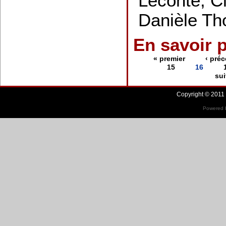
Leconte, C
Danièle T
En savoir 
« premier
‹ pré
15
16
sui
Copyright © 2011 
Powered b