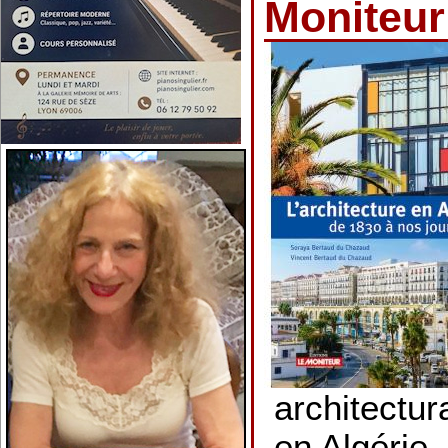
Moniteur
architectu
en Algérie