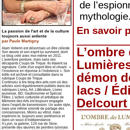
de l’espion
mythologie
En savoir 
La passion de l'art et de la culture
toujours aussi ardente
par Paule Martigny
L’ombre 
Alain Vollerin est désormais un être céleste.
Son œuvre et son esprit lui survivent, dont
ce blog créé avec moi-même en 2011.
L'aventure perdure, mais sans ses
Lumières
décapants Coups de Trique. Ils étaient sa
signature. Celle d'un esprit libre et clivant : «
l’insolence en réponse à l’indolence ». Son
démon d
édito est archivé et consultable dans la
rubrique Coups de Trique.
Continuez à lire blog-des-arts.com où des
lacs / Éd
articles sont régulièrement publiés dans les
rubriques Livres, Art, Littérature, Livres
jeunesse, BD, Gastronomie et Spécial
Fêtes. L'action culturelle et artistique de
Delcourt
Mémoire des Arts est toujours engagée
dans l’esprit de transmission. Un autre style,
mais une même volonté de partage des
connaissances. Moins au vitriol, mais
espérons le, toujours avec pertinence et
dans un souci d’indépendance.
A Lyon, la galerie, 124 rue de Sèze,
présente des œuvres de peintres lyonnais