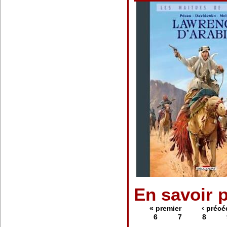
En savoir 
« premier
‹ précé
6
7
8