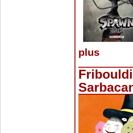
plus
Fribould
Sarbaca