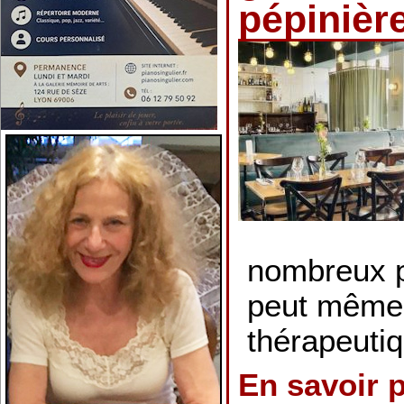
pépinière
nombreux p
peut même 
thérapeuti
En savoir 