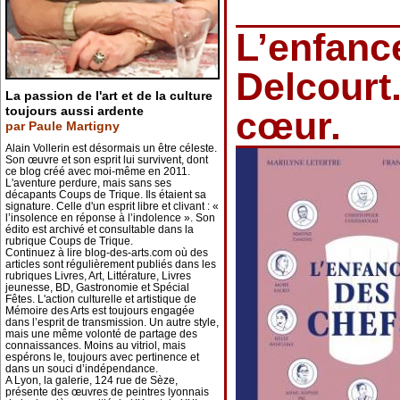
L’enfanc
Delcourt
La passion de l'art et de la culture
toujours aussi ardente
cœur.
par Paule Martigny
Alain Vollerin est désormais un être céleste.
Son œuvre et son esprit lui survivent, dont
ce blog créé avec moi-même en 2011.
L'aventure perdure, mais sans ses
décapants Coups de Trique. Ils étaient sa
signature. Celle d'un esprit libre et clivant : «
l’insolence en réponse à l’indolence ». Son
édito est archivé et consultable dans la
rubrique Coups de Trique.
Continuez à lire blog-des-arts.com où des
articles sont régulièrement publiés dans les
rubriques Livres, Art, Littérature, Livres
jeunesse, BD, Gastronomie et Spécial
Fêtes. L'action culturelle et artistique de
Mémoire des Arts est toujours engagée
dans l’esprit de transmission. Un autre style,
mais une même volonté de partage des
connaissances. Moins au vitriol, mais
espérons le, toujours avec pertinence et
dans un souci d’indépendance.
A Lyon, la galerie, 124 rue de Sèze,
présente des œuvres de peintres lyonnais