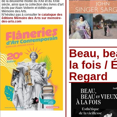
de la deuxième moitié du XXe et du XXIe
siècle, ainsi que la collection des livres d'art
écrits par Alain Vollerin et édités par
Mémoire des Arts.
N’hésitez pas à consulter l
e catalogue des
éditions Mémoire des Arts sur memoire-
des-arts.com
Beau, be
la fois /
Regard