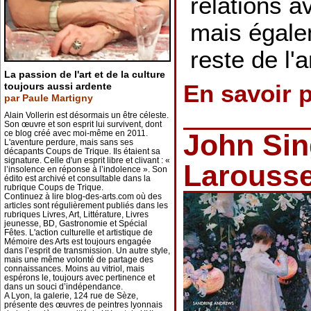
relations a
mais égale
reste de l'
La passion de l'art et de la culture
En savoir 
toujours aussi ardente
par Paule Martigny
Alain Vollerin est désormais un être céleste.
Son œuvre et son esprit lui survivent, dont
ce blog créé avec moi-même en 2011.
John Sin
L'aventure perdure, mais sans ses
décapants Coups de Trique. Ils étaient sa
signature. Celle d'un esprit libre et clivant : «
Larouss
l’insolence en réponse à l’indolence ». Son
édito est archivé et consultable dans la
rubrique Coups de Trique.
Continuez à lire blog-des-arts.com où des
articles sont régulièrement publiés dans les
rubriques Livres, Art, Littérature, Livres
jeunesse, BD, Gastronomie et Spécial
Fêtes. L'action culturelle et artistique de
Mémoire des Arts est toujours engagée
dans l’esprit de transmission. Un autre style,
mais une même volonté de partage des
connaissances. Moins au vitriol, mais
espérons le, toujours avec pertinence et
dans un souci d’indépendance.
A Lyon, la galerie, 124 rue de Sèze,
présente des œuvres de peintres lyonnais